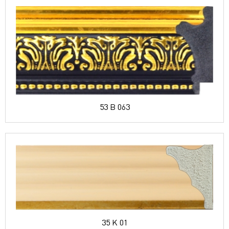
53 B 063
35 K 01