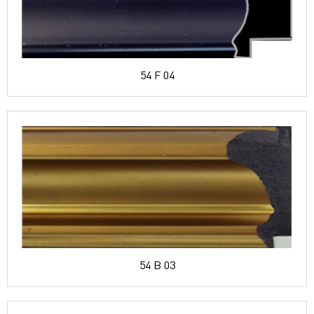
54 F 04
54 B 03