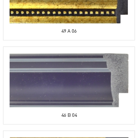
49 A 06
46 B 04