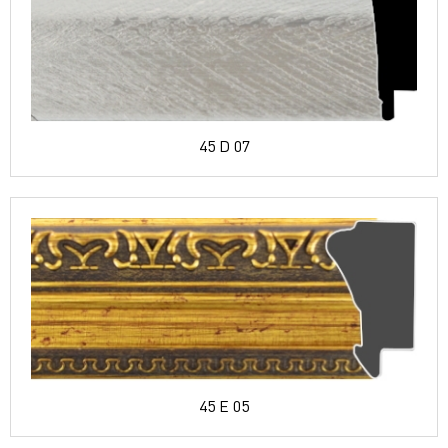
45 D 07
45 E 05