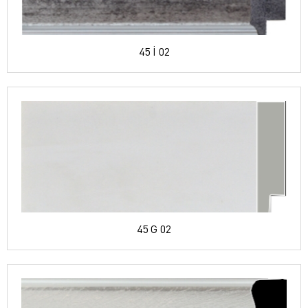
45 İ 02
45 G 02