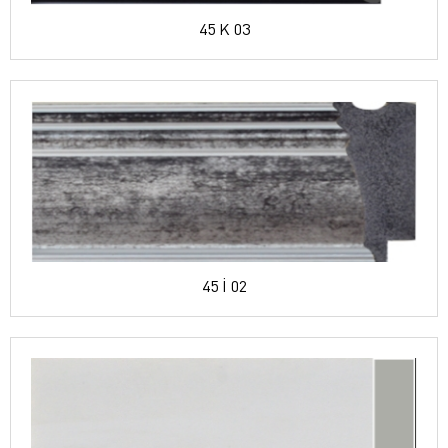
45 K 03
45 İ 02