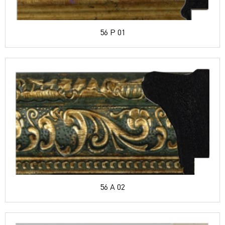
56 P 01
56 A 02