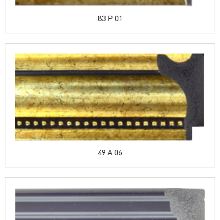
83 P 01
49 A 06