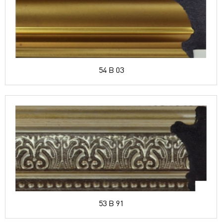
54 B 03
53 B 91