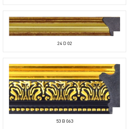
24 D 02
53 B 063