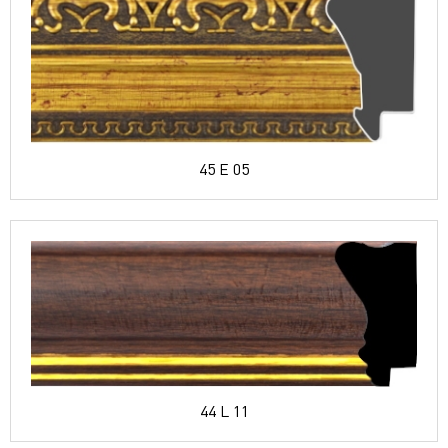
45 E 05
44 L 11