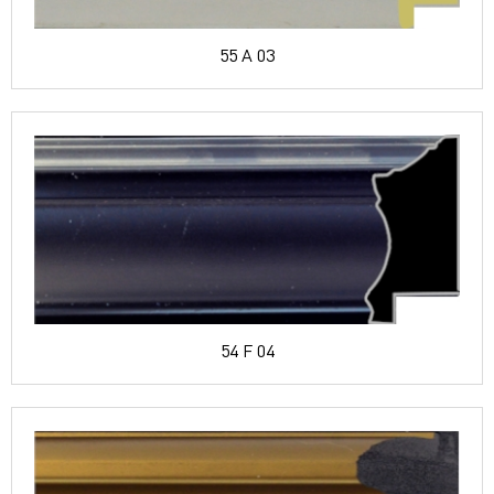
55 A 03
54 F 04