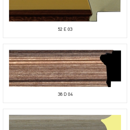
52 E 03
38 D 04