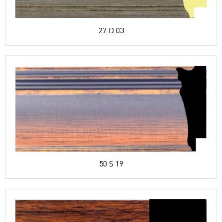
27 D 03
50 S 19