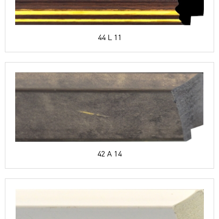
44 L 11
42 A 14