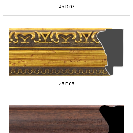
45 D 07
45 E 05