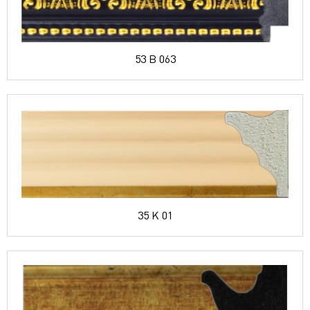
53 B 063
35 K 01