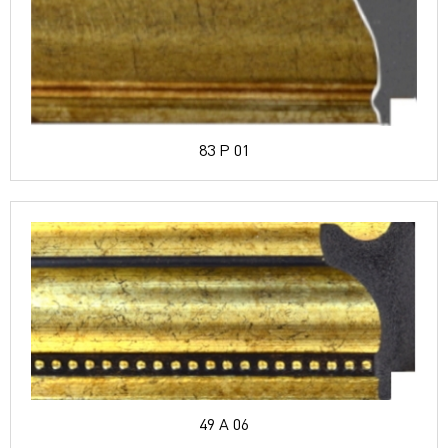
83 P 01
49 A 06