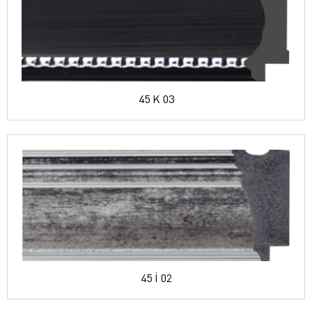
45 K 03
45 İ 02