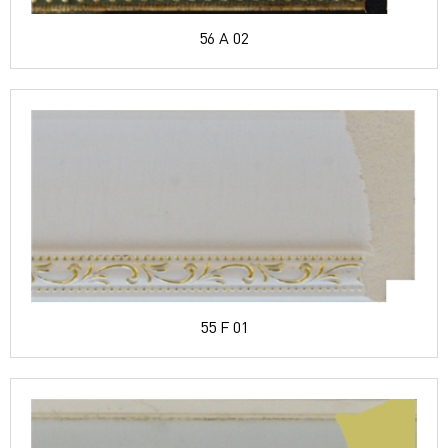
56 A 02
55 F 01