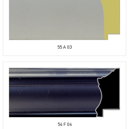
55 A 03
54 F 04