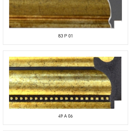
83 P 01
49 A 06