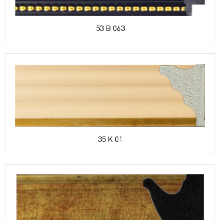
53 B 063
35 K 01