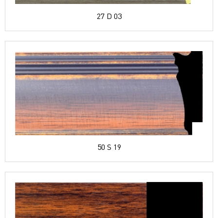
27 D 03
50 S 19