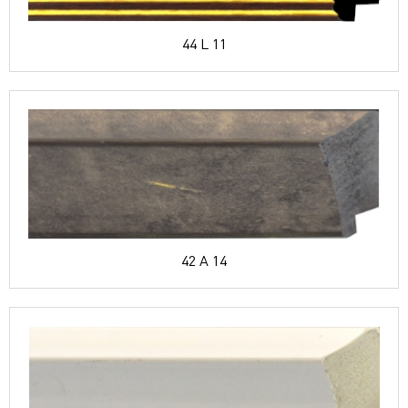
44 L 11
42 A 14