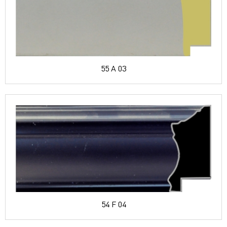
55 A 03
54 F 04