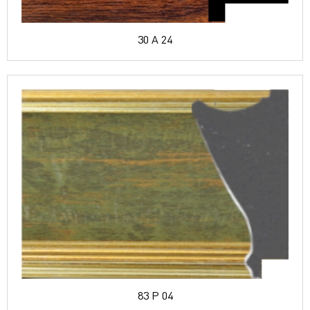
30 A 24
83 P 04