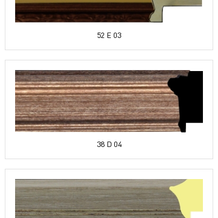
52 E 03
38 D 04