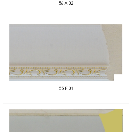
56 A 02
55 F 01