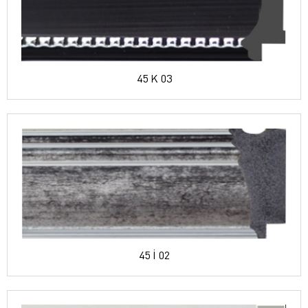
45 K 03
45 İ 02