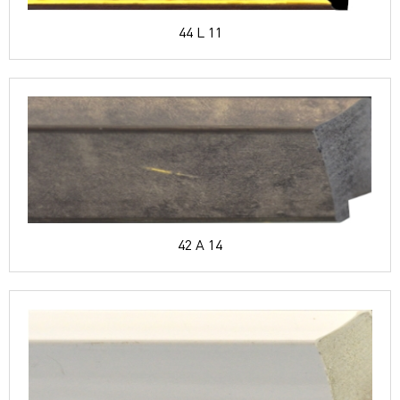
44 L 11
42 A 14