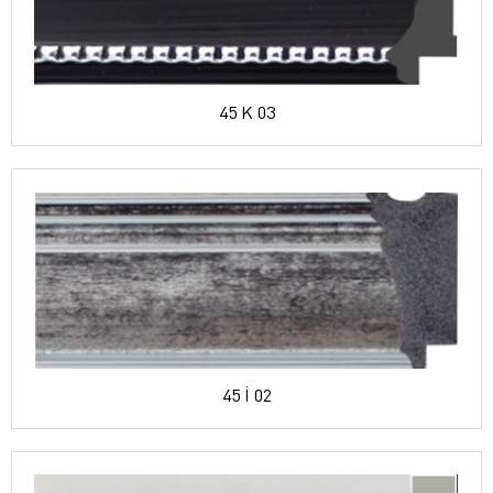
45 K 03
45 İ 02