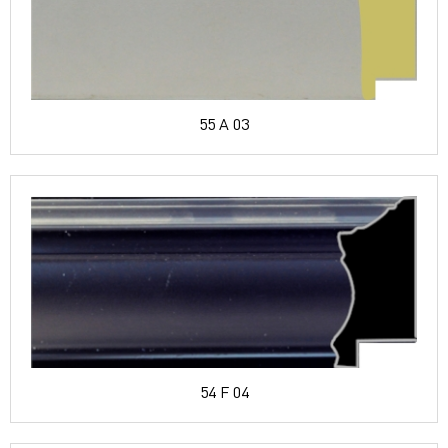
55 A 03
54 F 04