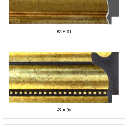
83 P 01
49 A 06