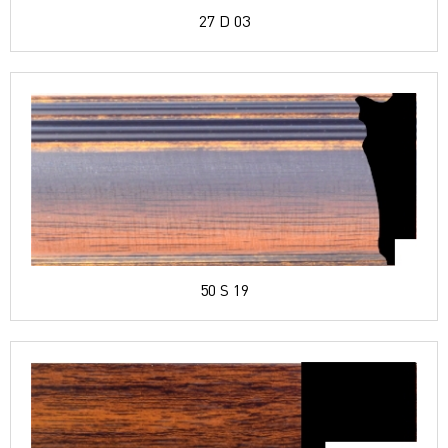
27 D 03
50 S 19