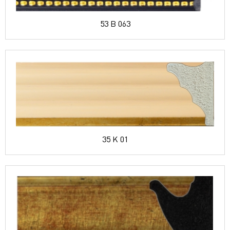
53 B 063
35 K 01