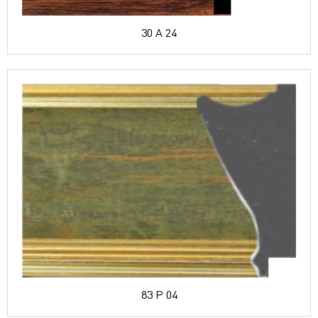
30 A 24
83 P 04