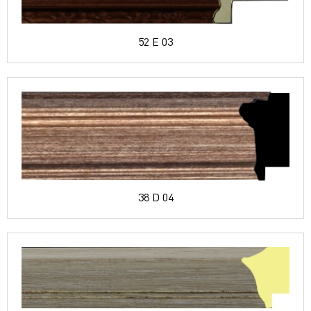
52 E 03
38 D 04