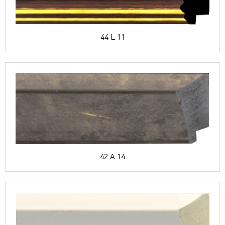
44 L 11
42 A 14