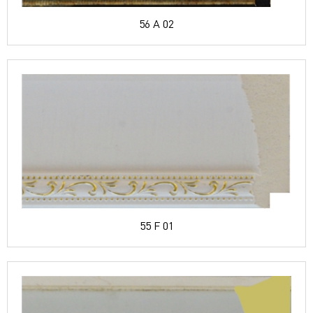
56 A 02
55 F 01