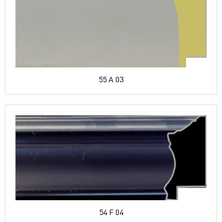
55 A 03
54 F 04