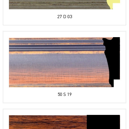
27 D 03
50 S 19