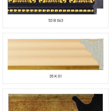
53 B 063
35 K 01