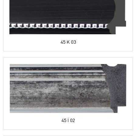
45 K 03
45 İ 02