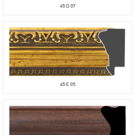
45 D 07
45 E 05