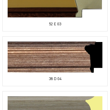
52 E 03
38 D 04