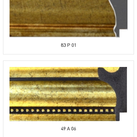
83 P 01
49 A 06