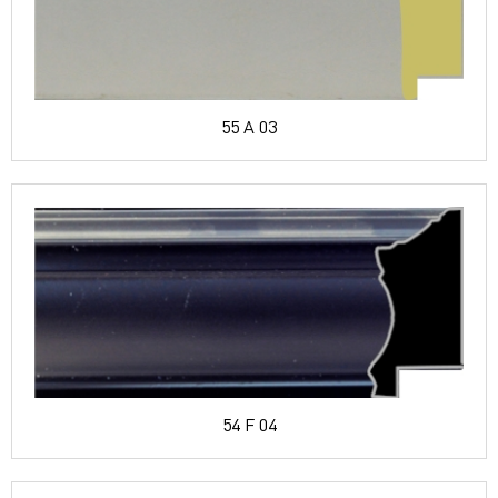
55 A 03
54 F 04