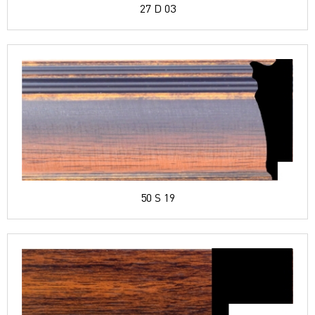
27 D 03
50 S 19