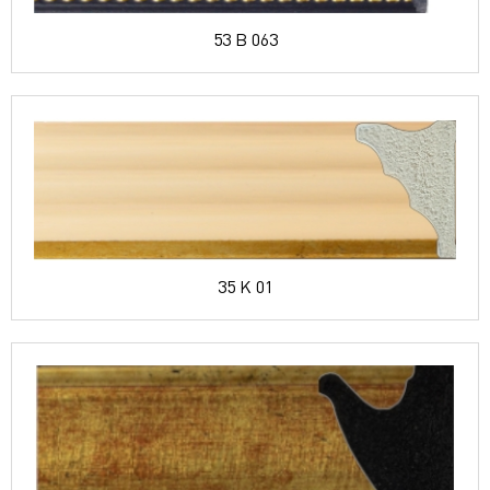
53 B 063
35 K 01