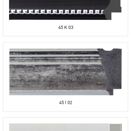
45 K 03
45 İ 02