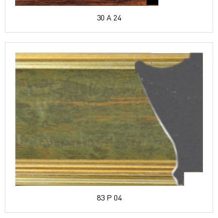
30 A 24
83 P 04