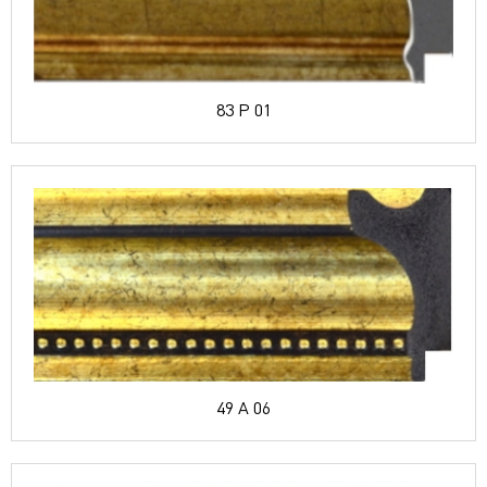
83 P 01
49 A 06