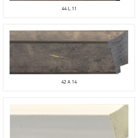
44 L 11
42 A 14