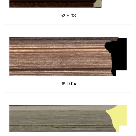
52 E 03
38 D 04