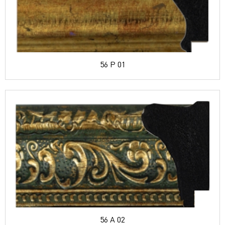
56 P 01
56 A 02