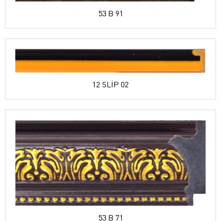
53 B 91
12 SLİP 02
53 B 71