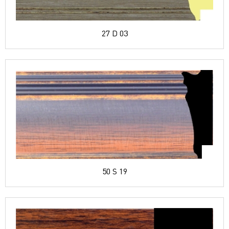
27 D 03
50 S 19