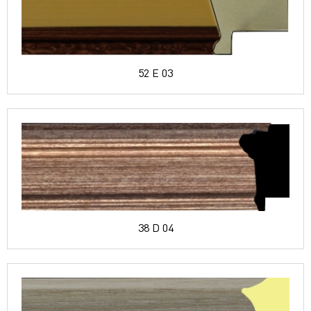
52 E 03
38 D 04