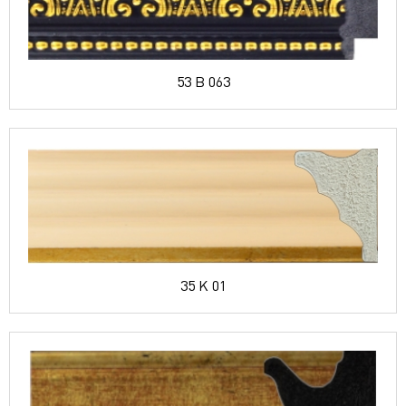
53 B 063
35 K 01