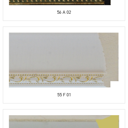
56 A 02
55 F 01