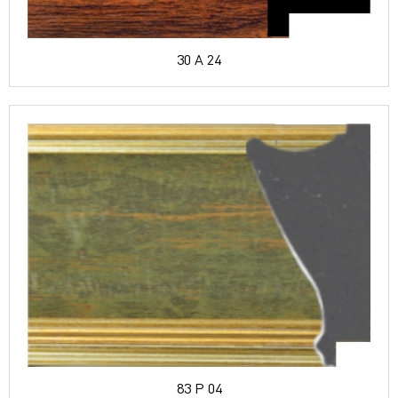
30 A 24
83 P 04