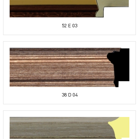
52 E 03
38 D 04