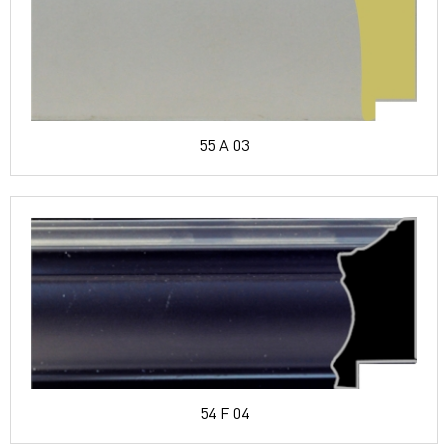
55 A 03
54 F 04