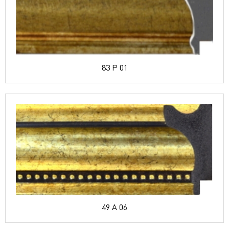
83 P 01
49 A 06