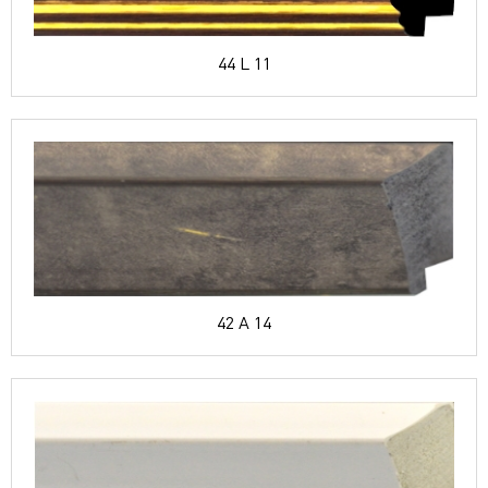
44 L 11
42 A 14