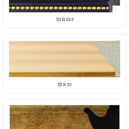
53 B 063
35 K 01