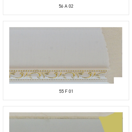
56 A 02
55 F 01