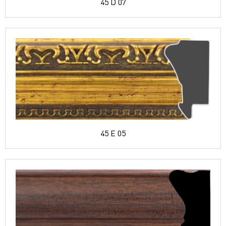
45 D 07
45 E 05