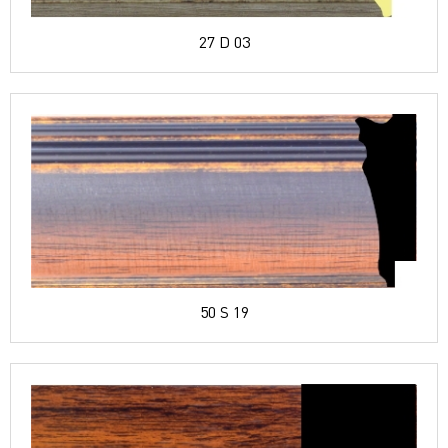
27 D 03
50 S 19