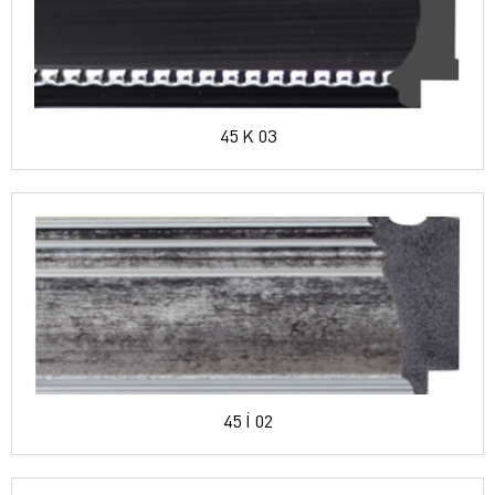
45 K 03
45 İ 02