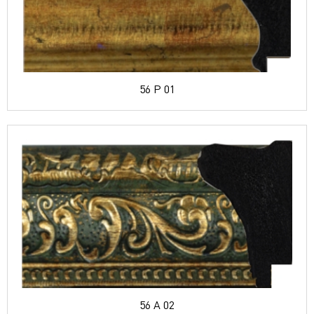
56 P 01
56 A 02