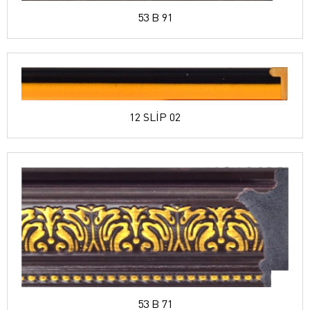
53 B 91
12 SLİP 02
53 B 71