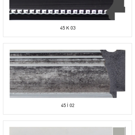
45 K 03
45 İ 02