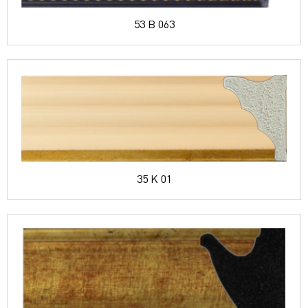
53 B 063
35 K 01