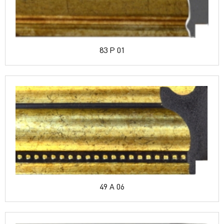
83 P 01
49 A 06