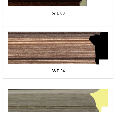
52 E 03
38 D 04