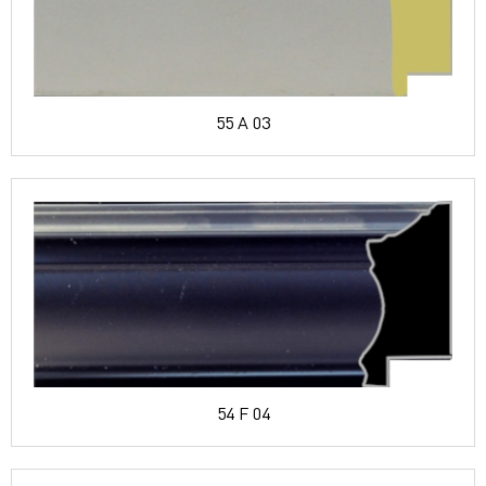
55 A 03
54 F 04