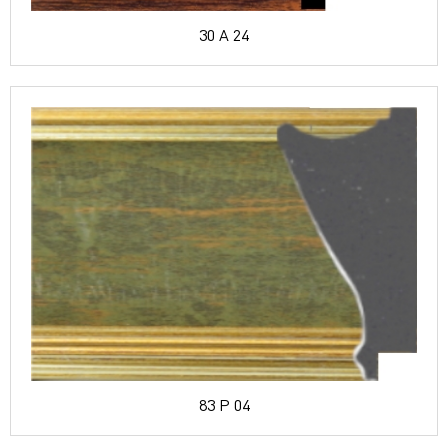
30 A 24
83 P 04