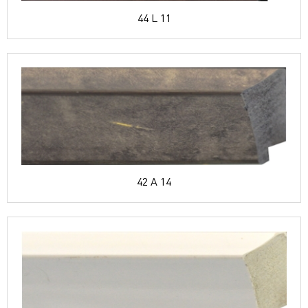
44 L 11
42 A 14