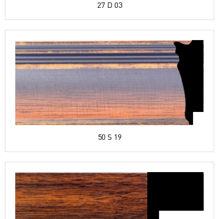
27 D 03
50 S 19