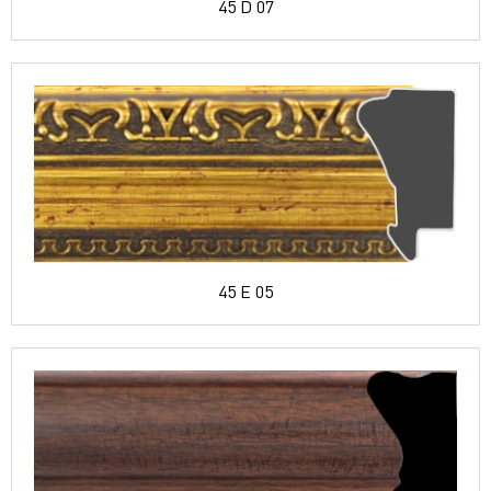
45 D 07
45 E 05