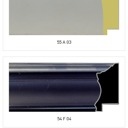
55 A 03
54 F 04