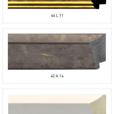
44 L 11
42 A 14