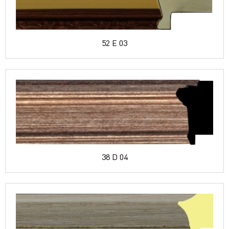
52 E 03
38 D 04