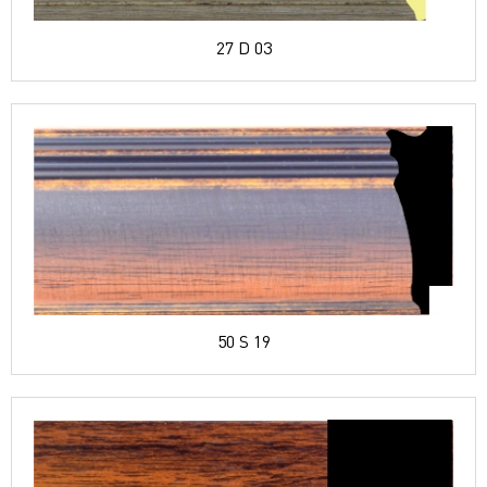
27 D 03
50 S 19