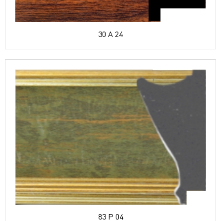
30 A 24
83 P 04