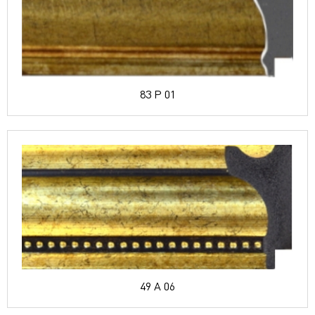
83 P 01
49 A 06