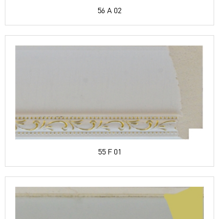
56 A 02
55 F 01