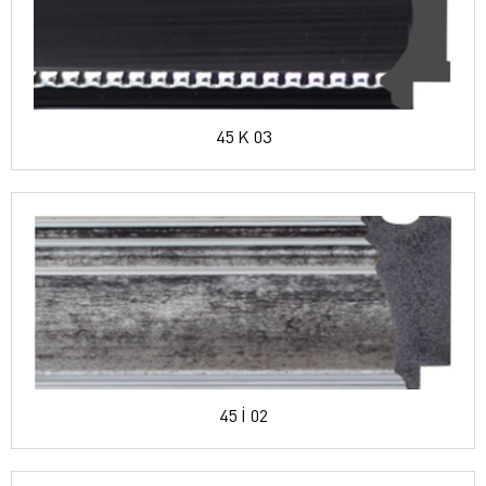
45 K 03
45 İ 02