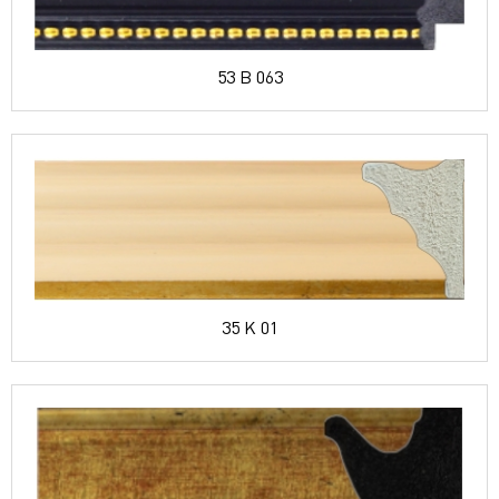
53 B 063
35 K 01