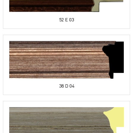
52 E 03
38 D 04