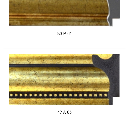
83 P 01
49 A 06