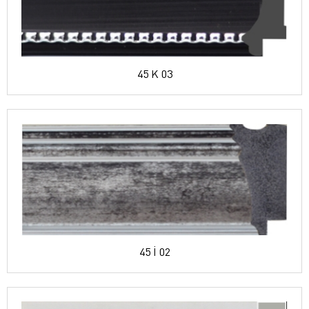
45 K 03
45 İ 02