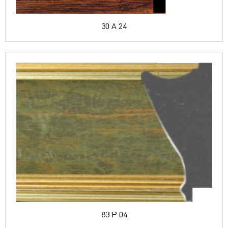
30 A 24
83 P 04