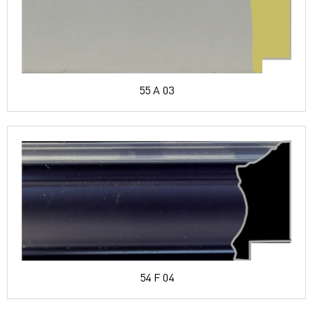
55 A 03
54 F 04