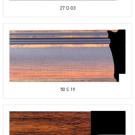
27 D 03
50 S 19