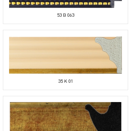
53 B 063
35 K 01