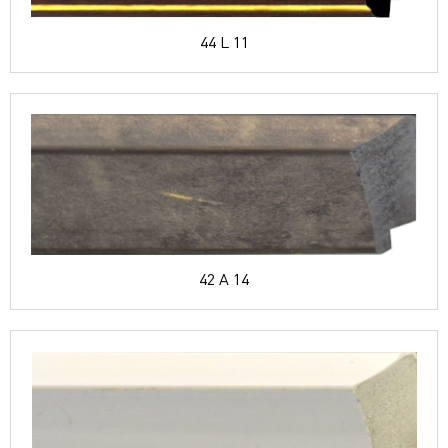
44 L 11
42 A 14