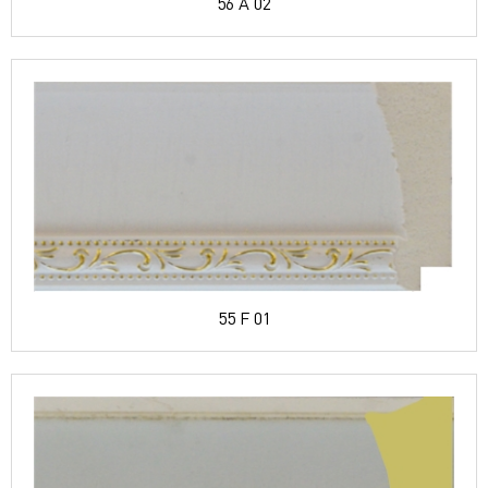
56 A 02
55 F 01