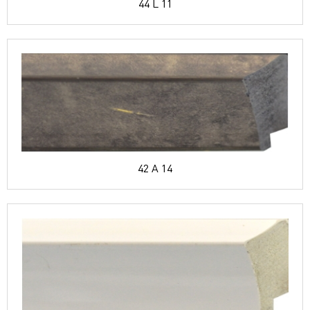
44 L 11
42 A 14