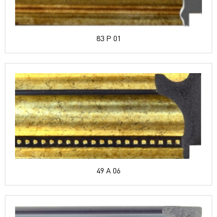
83 P 01
49 A 06