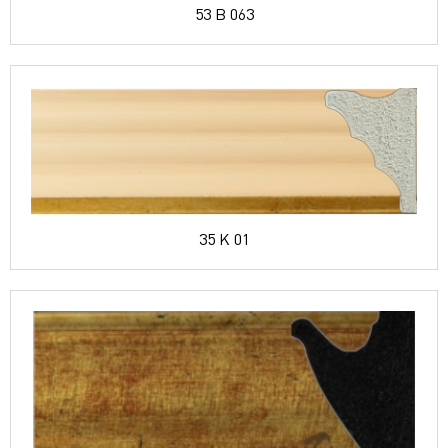
53 B 063
35 K 01