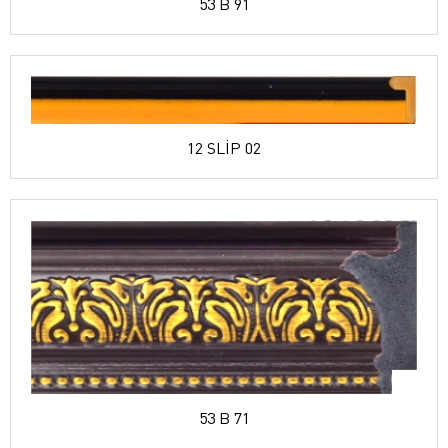
53 B 91
12 SLİP 02
53 B 71