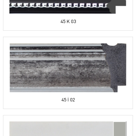
45 K 03
45 İ 02