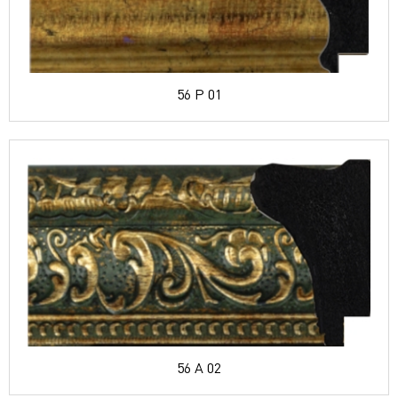
56 P 01
56 A 02