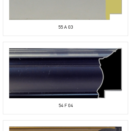
55 A 03
54 F 04