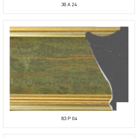
30 A 24
83 P 04