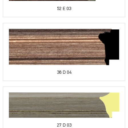
52 E 03
38 D 04
27 D 03