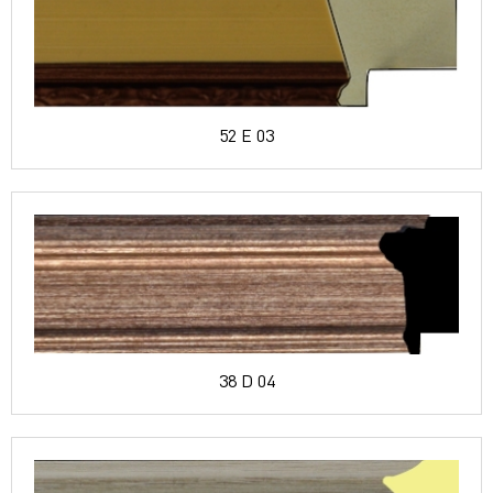
52 E 03
38 D 04