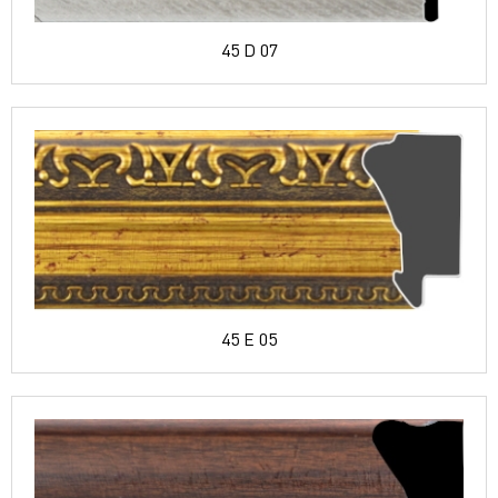
45 D 07
45 E 05