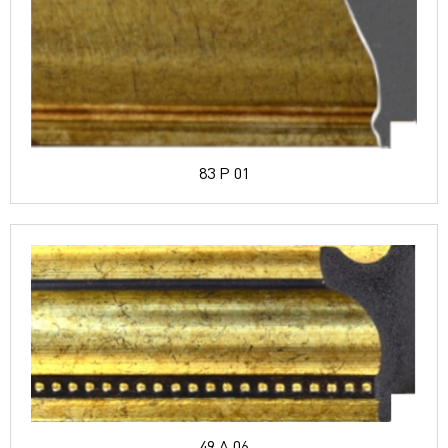
83 P 01
49 A 06