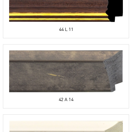
44 L 11
42 A 14