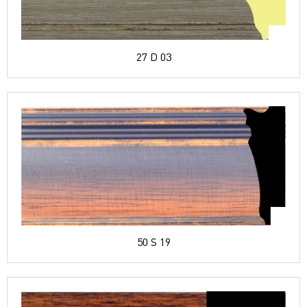
27 D 03
50 S 19