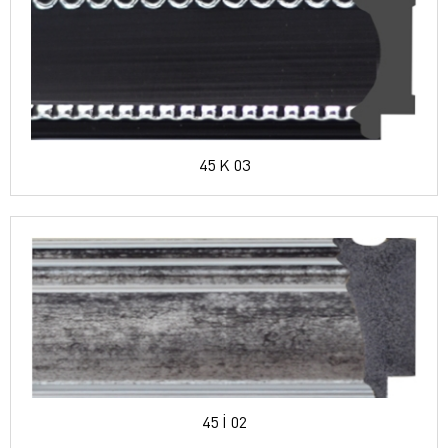
45 K 03
45 İ 02