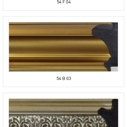
54 F 04
54 B 03