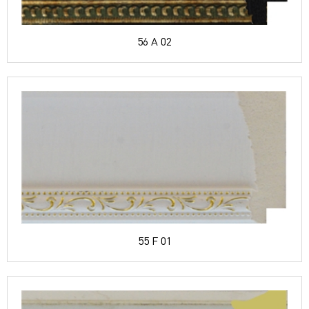
56 A 02
55 F 01