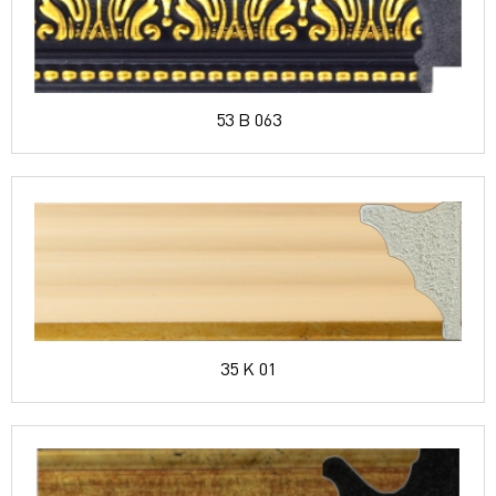
53 B 063
35 K 01