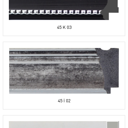
45 K 03
45 İ 02