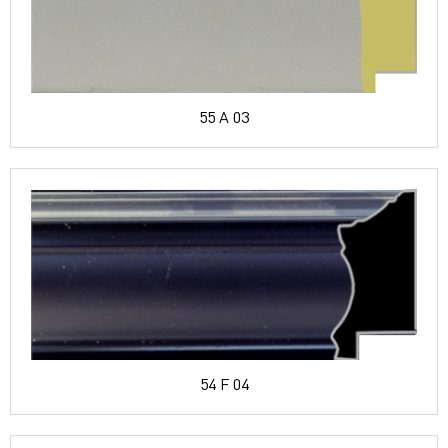
55 A 03
54 F 04