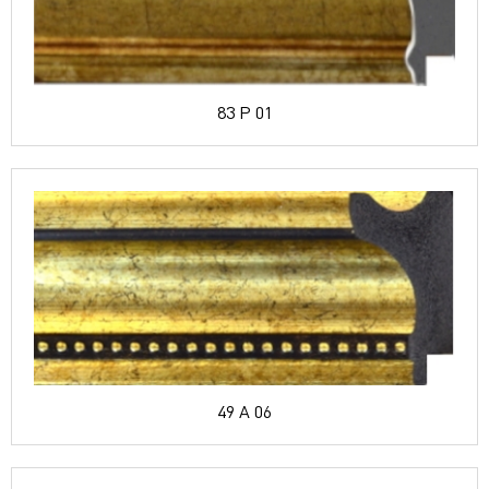
83 P 01
49 A 06