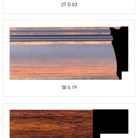
27 D 03
50 S 19