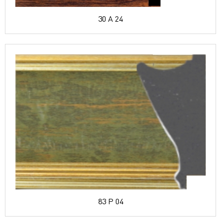
30 A 24
83 P 04