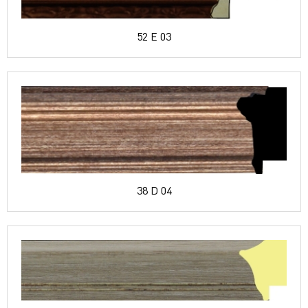
52 E 03
38 D 04