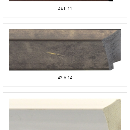
44 L 11
42 A 14