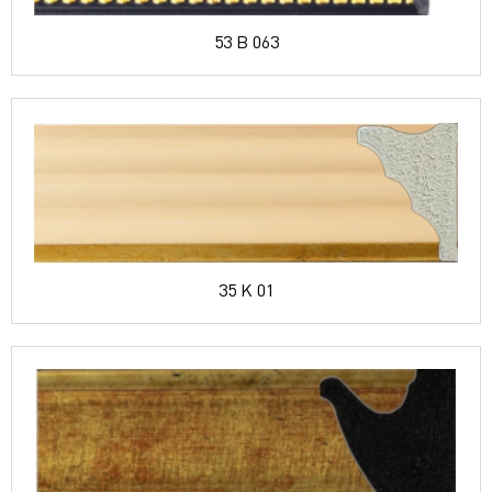
53 B 063
35 K 01