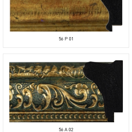
56 P 01
56 A 02