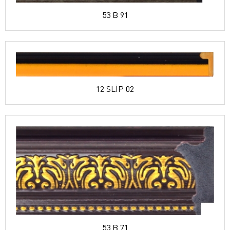
53 B 91
12 SLİP 02
53 B 71