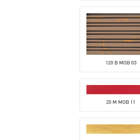
120 B MOB 03
20 M MOB 11