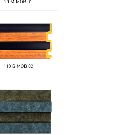
20 M MOB 01
110 B MOB 02