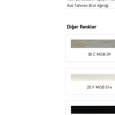
Koli Tahmini Brüt Ağırlığı:
Diğer Renkler
30 C MOB 09
20 F MOB 014