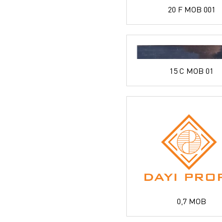
20 F MOB 001
15 C MOB 01
0,7 MOB