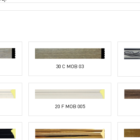
30 C MOB 03
20 F MOB 005