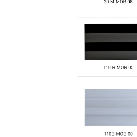
20 M MOB 08
110 B MOB 05
110B MOB 00