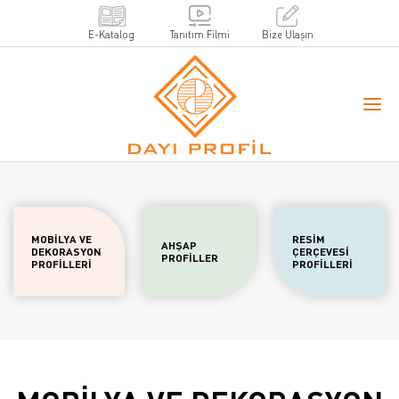
E-Katalog
Tanıtım Filmi
Bize Ulaşın
MOBİLYA VE
RESİM
AHŞAP
DEKORASYON
ÇERÇEVESİ
PROFİLLER
PROFİLLERİ
PROFİLLERİ