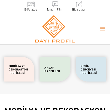
E-Katalog
Tanıtım Filmi
Bize Ulaşın
MOBİLYA VE
RESİM
AHŞAP
DEKORASYON
ÇERÇEVESİ
PROFİLLER
PROFİLLERİ
PROFİLLERİ