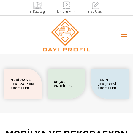
E-Katalog
Tanıtım Filmi
Bize Ulaşın
MOBİLYA VE
RESİM
AHŞAP
DEKORASYON
ÇERÇEVESİ
PROFİLLER
PROFİLLERİ
PROFİLLERİ