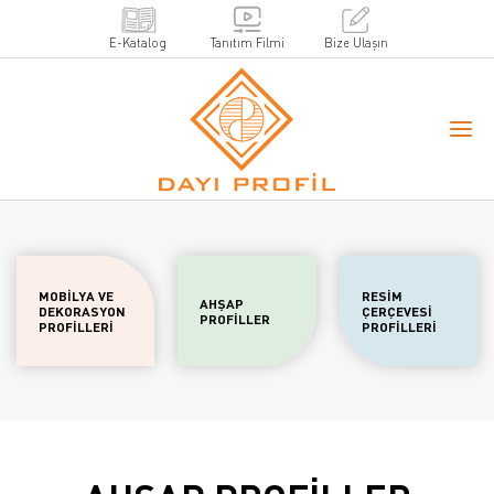
E-Katalog
Tanıtım Filmi
Bize Ulaşın
MOBİLYA VE
RESİM
AHŞAP
DEKORASYON
ÇERÇEVESİ
PROFİLLER
PROFİLLERİ
PROFİLLERİ