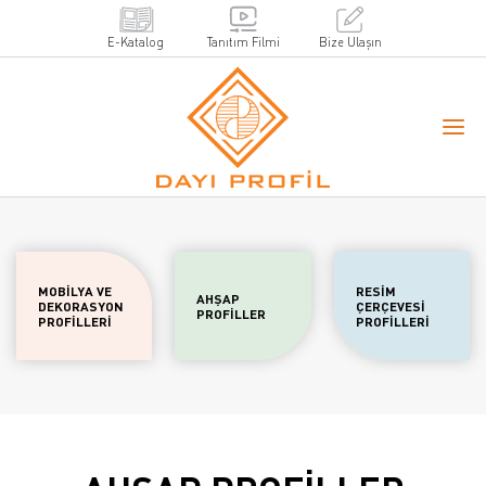
E-Katalog
Tanıtım Filmi
Bize Ulaşın
MOBİLYA VE
RESİM
AHŞAP
DEKORASYON
ÇERÇEVESİ
PROFİLLER
PROFİLLERİ
PROFİLLERİ