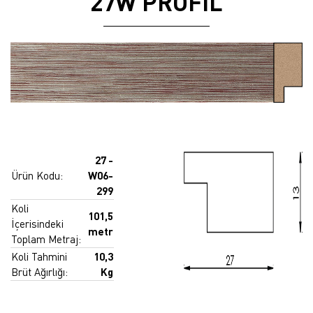
27W PROFİL
27 -
Ürün Kodu:
W06-
299
Koli
101,5
İçerisindeki
metr
Toplam Metraj:
Koli Tahmini
10,3
Brüt Ağırlığı:
Kg