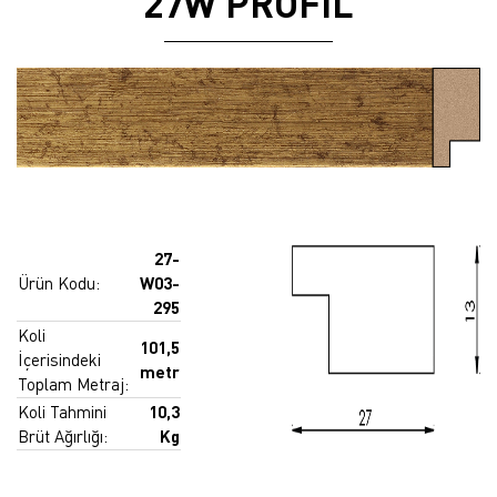
27W PROFİL
27-
Ürün Kodu:
W03-
295
Koli
101,5
İçerisindeki
metr
Toplam Metraj:
Koli Tahmini
10,3
Brüt Ağırlığı:
Kg