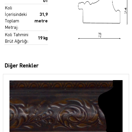
01
Koli
İçerisindeki
31,9
Toplam
metre
Metraj:
Koli Tahmini
19 kg
Brüt Ağırlığı:
Diğer Renkler