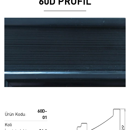
60D PROFİL
60D-
Ürün Kodu:
01
Koli