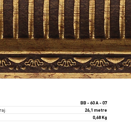
BB - 60 A - 07
raj:
26,1 metre
0,68 Kg