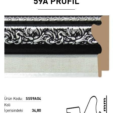
59A PROFİL
Ürün Kodu:
SS59A04
Koli
İçerisindeki
34,80