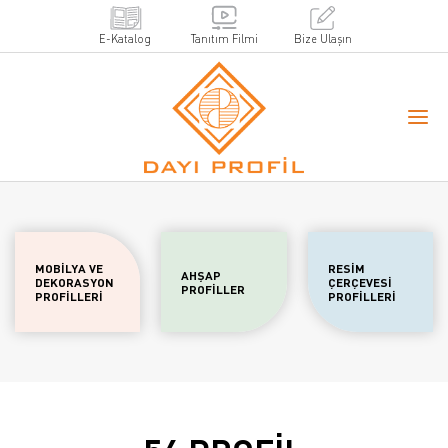
E-Katalog
Tanıtım Filmi
Bize Ulaşın
MOBİLYA VE
RESİM
AHŞAP
DEKORASYON
ÇERÇEVESİ
PROFİLLER
PROFİLLERİ
PROFİLLERİ