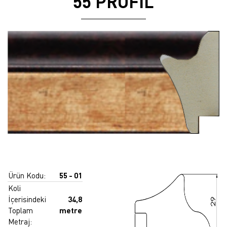
55 PROFİL
Ürün Kodu:
55 - 01
Koli
İçerisindeki
34,8
Toplam
metre
Metraj: