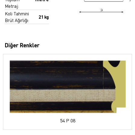
Metraj:
Koli Tahmini
21 kg
Brüt Ağırlığı:
Diğer Renkler
54 P 08