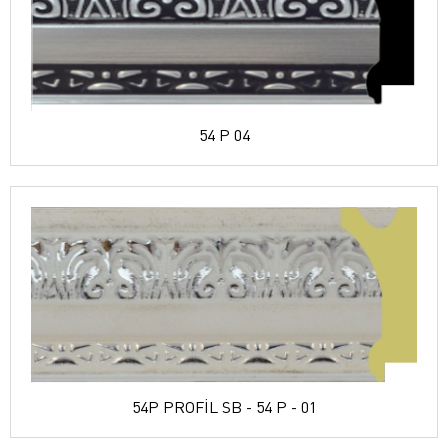
54 P 04
54P PROFİL SB - 54 P - 01