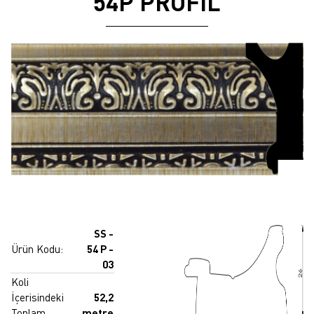
54P PROFİL
SS -
Ürün Kodu:
54 P -
03
Koli
İçerisindeki
52,2
Toplam
metre