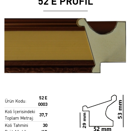
52 E PROFİL
52 E
Ürün Kodu:
0003
Koli İçerisindeki
37,7
Toplam Metraj:
Koli Tahmini
30