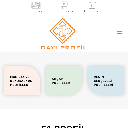
E-Katalog
Tanıtım Filmi
Bize Ulaşın
MOBİLYA VE
RESİM
AHŞAP
DEKORASYON
ÇERÇEVESİ
PROFİLLER
PROFİLLERİ
PROFİLLERİ