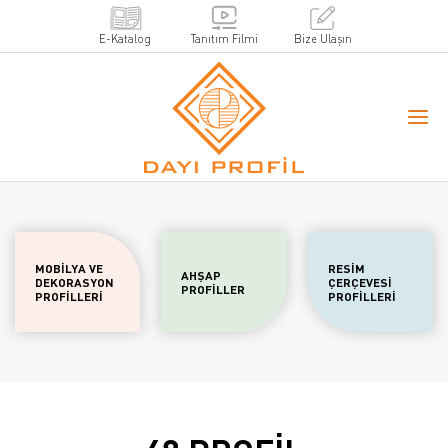
E-Katalog
Tanıtım Filmi
Bize Ulaşın
MOBİLYA VE
RESİM
AHŞAP
DEKORASYON
ÇERÇEVESİ
PROFİLLER
PROFİLLERİ
PROFİLLERİ