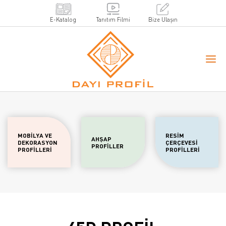
E-Katalog
Tanıtım Filmi
Bize Ulaşın
MOBİLYA VE
RESİM
AHŞAP
DEKORASYON
ÇERÇEVESİ
PROFİLLER
PROFİLLERİ
PROFİLLERİ