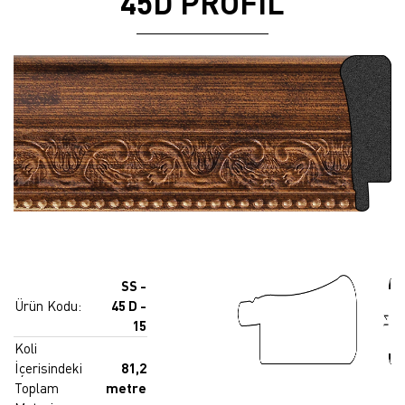
45D PROFİL
SS -
Ürün Kodu:
45 D -
15
Koli
İçerisindeki
81,2
Toplam
metre