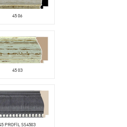
45 06
45 03
45 PROFİL SS4503