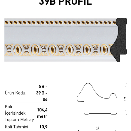
39B PROFİL
SB -
Ürün Kodu:
39 B -
06
Koli
104,4
İçerisindeki
metr
Toplam Metraj:
Koli Tahmini
10,9