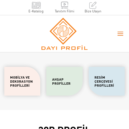
E-Katalog
Tanıtım Filmi
Bize Ulaşın
MOBİLYA VE
RESİM
AHŞAP
DEKORASYON
ÇERÇEVESİ
PROFİLLER
PROFİLLERİ
PROFİLLERİ