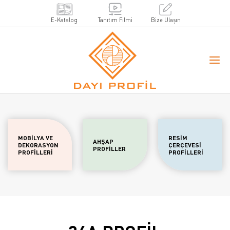
E-Katalog
Tanıtım Filmi
Bize Ulaşın
MOBİLYA VE
RESİM
AHŞAP
DEKORASYON
ÇERÇEVESİ
PROFİLLER
PROFİLLERİ
PROFİLLERİ