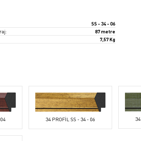
SS - 34 - 06
raj:
87 metre
7,57 Kg
34
34 PROFİL SS - 34 - 06
 04