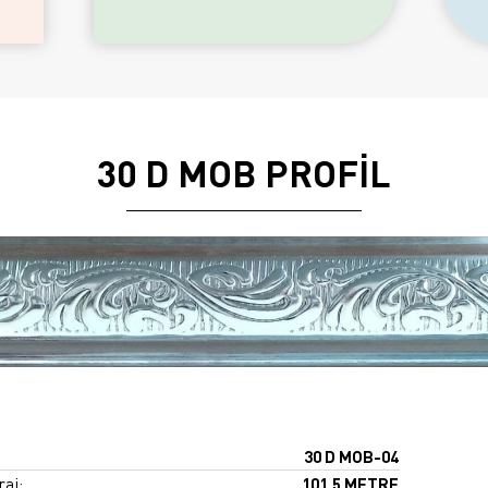
30 D MOB PROFİL
30 D MOB-04
raj:
101,5 METRE