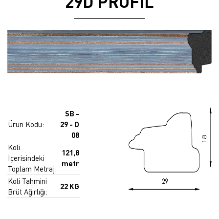
29D PROFİL
SB -
Ürün Kodu:
29 - D
08
Koli
121,8
İçerisindeki
metr
Toplam Metraj:
Koli Tahmini
22 KG
Brüt Ağırlığı: