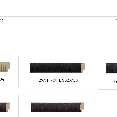
raj:
04
29A PROFİL SS29A03
2