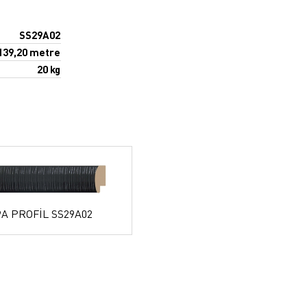
SS29A02
139,20 metre
20 kg
9A PROFİL SS29A02