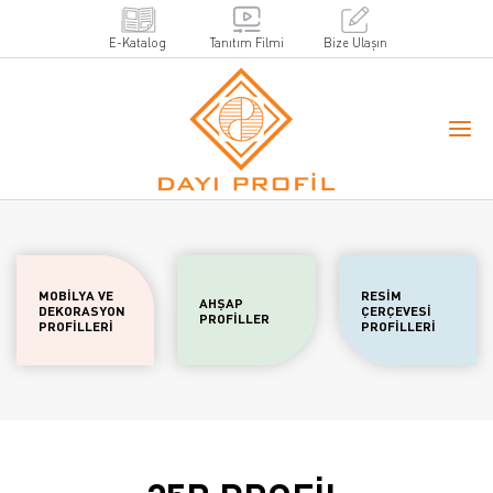
E-Katalog
Tanıtım Filmi
Bize Ulaşın
MOBİLYA VE
RESİM
AHŞAP
DEKORASYON
ÇERÇEVESİ
PROFİLLER
PROFİLLERİ
PROFİLLERİ