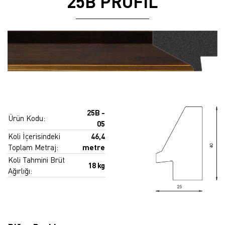
25B PROFİL
25B -
Ürün Kodu:
05
Koli İçerisindeki
46,4
Toplam Metraj:
metre
Koli Tahmini Brüt
18 kg
Ağırlığı: