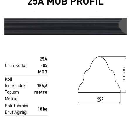
25A MOB PROFIL
25A
Ürün Kodu:
-03
MOB
Koli
İçerisindeki
156,6
Toplam
metre
Metraj:
Koli Tahmini
18 kg
Brüt Ağırlığı: