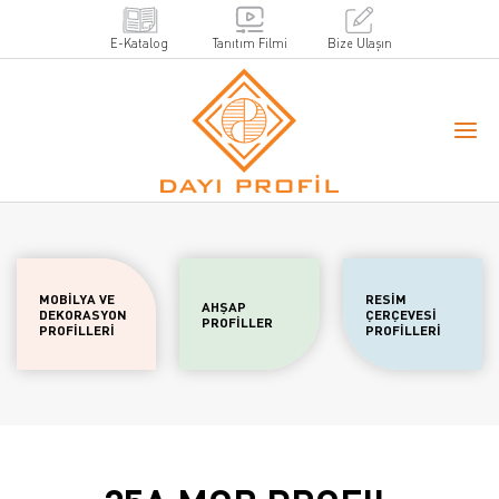
E-Katalog
Tanıtım Filmi
Bize Ulaşın
MOBİLYA VE
RESİM
AHŞAP
DEKORASYON
ÇERÇEVESİ
PROFİLLER
PROFİLLERİ
PROFİLLERİ