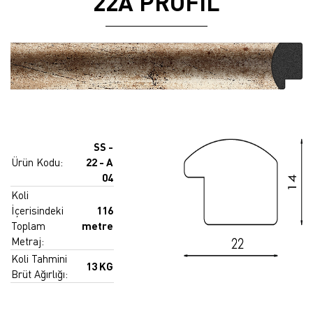
22A PROFİL
SS -
Ürün Kodu:
22 - A
04
Koli
İçerisindeki
116
Toplam
metre
Metraj:
Koli Tahmini
13 KG
Brüt Ağırlığı: