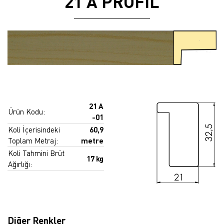
21 A PROFİL
21 A
Ürün Kodu:
-01
Koli İçerisindeki
60,9
Toplam Metraj:
metre
Koli Tahmini Brüt
17 kg
Ağırlığı:
Diğer Renkler