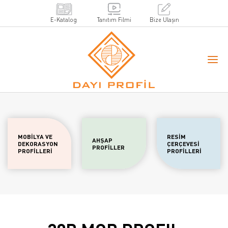
E-Katalog
Tanıtım Filmi
Bize Ulaşın
MOBİLYA VE
RESİM
AHŞAP
DEKORASYON
ÇERÇEVESİ
PROFİLLER
PROFİLLERİ
PROFİLLERİ