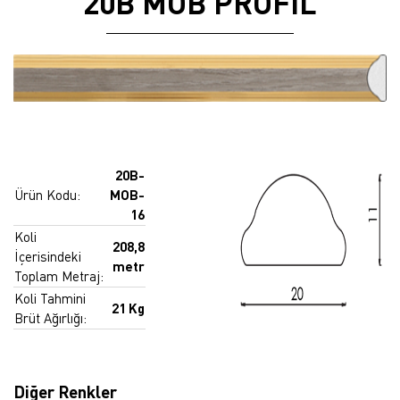
20B MOB PROFIL
20B-
Ürün Kodu:
MOB-
16
Koli
208,8
İçerisindeki
metr
Toplam Metraj:
Koli Tahmini
21 Kg
Brüt Ağırlığı:
Diğer Renkler