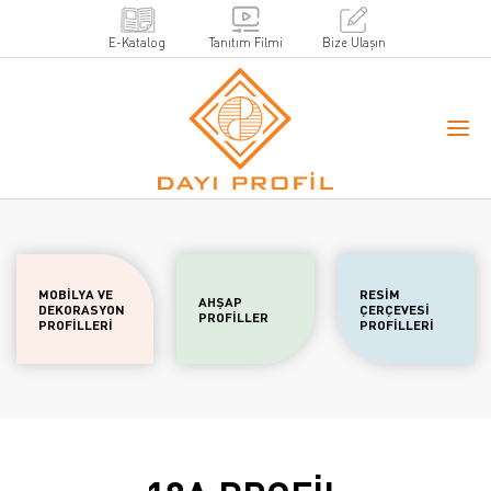
E-Katalog
Tanıtım Filmi
Bize Ulaşın
MOBİLYA VE
RESİM
AHŞAP
DEKORASYON
ÇERÇEVESİ
PROFİLLER
PROFİLLERİ
PROFİLLERİ